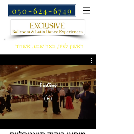
050-624-6749
ראשון לציון, באר שבע, אשדוד
EinGev